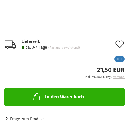
Lieferzeit:
A
ca. 3-4 Tage
(Ausland abweichend)
d
TOP
M
21,50 EUR
inkl. 7% MwSt. zzgl.
Versand
In den Warenkorb
Frage zum Produkt