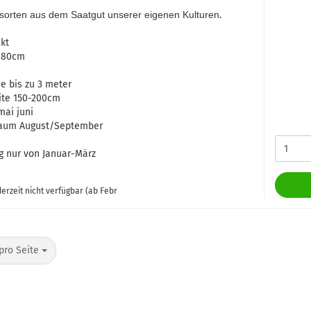
lsorten aus dem Saatgut unserer eigenen Kulturen
.
kt
0-80cm
e bis zu 3 meter
ite 150-200cm
mai juni
traum August/September
g nur von Januar-März
erzeit nicht verfügbar (ab Febr
o Seite
pro Seite