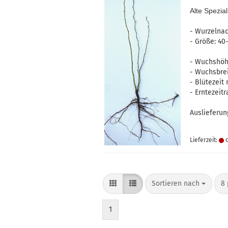
Alte Spezia
- Wurzelnac
- Größe: 4
- Wuchshöh
- Wuchsbre
- Blütezeit 
- Erntezei
Auslieferun
Lieferzeit:
d
Sortieren nach
pr
Sortieren nach
8 
1