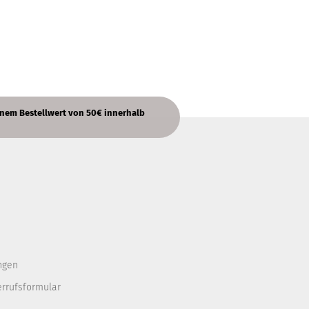
nem Bestellwert von 50€ innerhalb
ngen
errufsformular