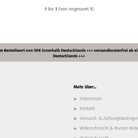
1
bis
1
(von insgesamt
1
)
estellwert von 50€ innerhalb Deutschlands +++ versandkostenfrei ab ei
Deutschlands +++
Mehr über...
Impressum
Kontakt
Versand- & Zahlungsbedingu
Widerrufsrecht & Muster-Wid