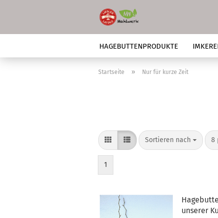
HAGEBUTTENPRODUKTE
IMKERE
NUR FÜR KURZE ZEIT
»
Startseite
Nur für kurze Zeit
Sortieren nach
pr
Sortieren nach
8 
1
Hagebutte
unserer K