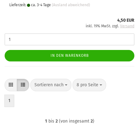
Lieferzeit:
ca. 3-4 Tage
(Ausland abweichend)
4,50 EUR
inkl. 19% MwSt. zzgl.
Versand
IN DEN WARENKORB
Sortieren nach
pro Seite
Sortieren nach
8 pro Seite
1
1
bis
2
(von insgesamt
2
)