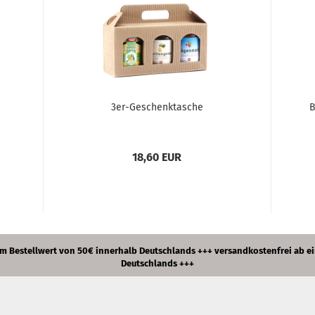
3er-Geschenktasche
B
18,60 EUR
estellwert von 50€ innerhalb Deutschlands +++ versandkostenfrei ab ei
Deutschlands +++