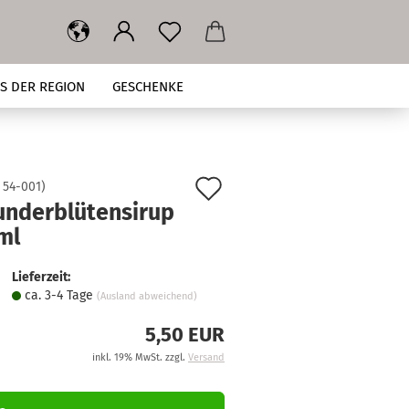
S DER REGION
GESCHENKE
ÜBER UNS
Auf
:
54-001
)
underblütensirup
den
ml
Merkzettel
Lieferzeit:
ca. 3-4 Tage
(Ausland abweichend)
5,50 EUR
inkl. 19% MwSt. zzgl.
Versand