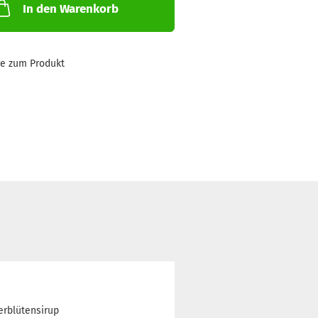
In den Warenkorb
ge zum Produkt
erblütensirup