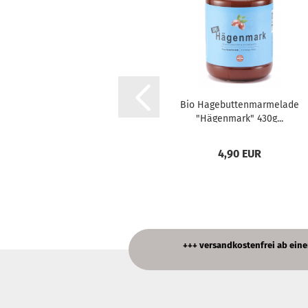
Bio Hagebuttenmarmelade
"Hägenmark" 430g...
4,90 EUR
+++ versandkostenfrei ab einem B