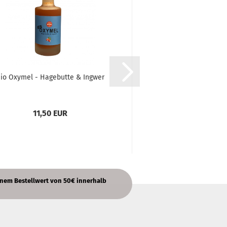
io Oxymel - Hagebutte & Ingwer
Bio-Johannisbeerfru
(rot)
11,50 EUR
4,00 EU
nem Bestellwert von 50€ innerhalb