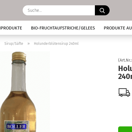
Suche...
IPRODUKTE
BIO-FRUCHTAUFSTRICHE/GELEES
PRODUKTE AU
»
»
Sirup/Säfte
Holunderblütensirup 240ml
(Art.Nr.
Hol
240