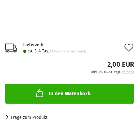
Lieferzeit:
A
ca. 3-4 Tage
(Ausland abweichend)
d
2,00 EUR
M
inkl. 7% MwSt. zzgl.
Versand
In den Warenkorb
Frage zum Produkt